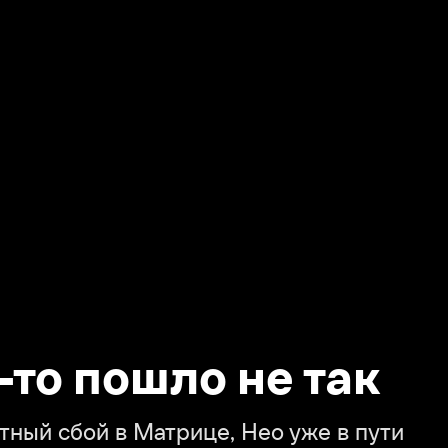
 пошло не так
бой в Матрице, Нео уже в пути
й Иви»