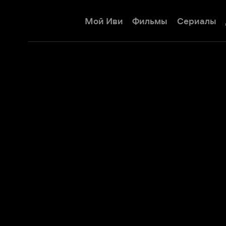
Мой Иви
Фильмы
Сериалы
Детям