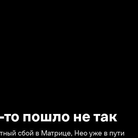
 пошло не так
бой в Матрице, Нео уже в пути
й Иви»