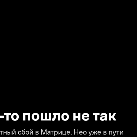
 пошло не так
бой в Матрице, Нео уже в пути
й Иви»