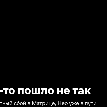
 пошло не так
бой в Матрице, Нео уже в пути
й Иви»