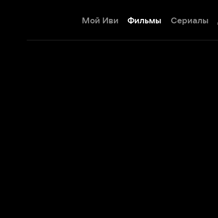
Мой Иви
Фильмы
Сериалы
Детям