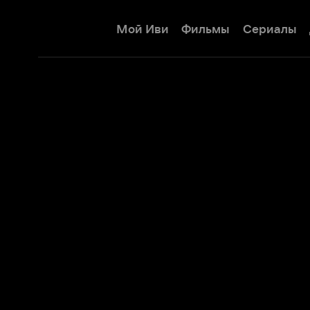
Мой Иви
Фильмы
Сериалы
Детям