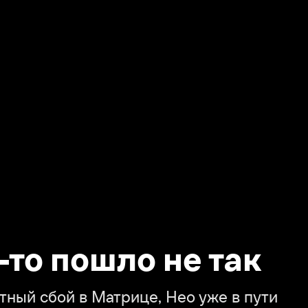
 пошло не так
бой в Матрице, Нео уже в пути
й Иви»