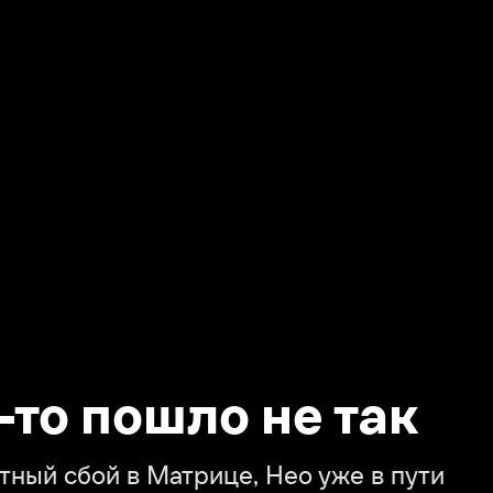
 пошло не так
бой в Матрице, Нео уже в пути
й Иви»