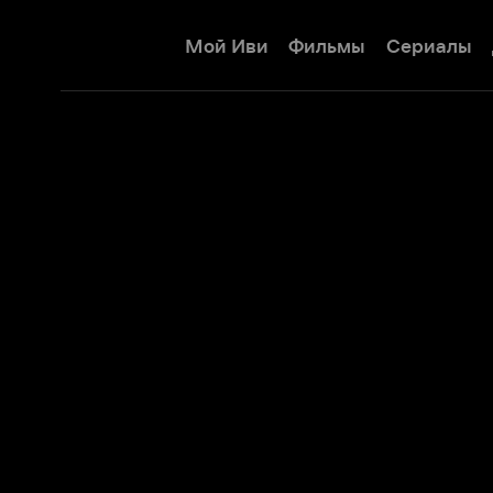
Мой Иви
Фильмы
Сериалы
Детям