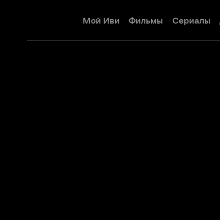
Мой Иви
Фильмы
Сериалы
Детям