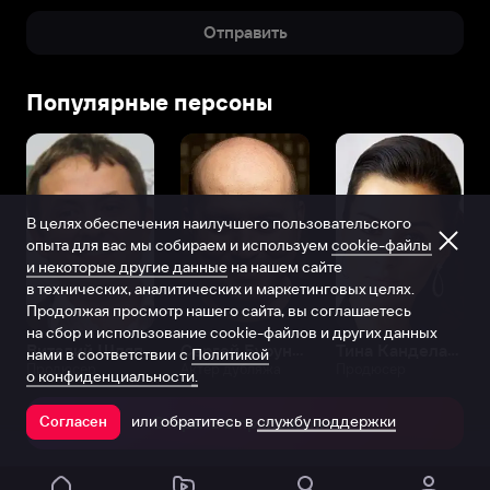
Отправить
Популярные персоны
В целях обеспечения наилучшего пользовательского
опыта для вас мы собираем и используем
cookie-файлы
и некоторые другие данные
на нашем сайте
в технических, аналитических и маркетинговых целях.
Продолжая просмотр нашего сайта, вы соглашаетесь
на сбор и использование cookie-файлов и других данных
Виталий Шляппо
Сергей Бурунов
Тина Канделаки
нами в соответствии с
Политикой
Продюсер
Актёр дубляжа
Продюсер
о конфиденциальности.
или обратитесь в
службу поддержки
Согласен
Открыть в приложении