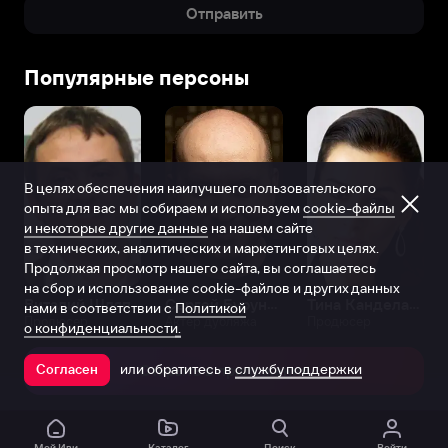
Отправить
Популярные персоны
В целях обеспечения наилучшего пользовательского
опыта для вас мы собираем и используем
cookie-файлы
и некоторые другие данные
на нашем сайте
в технических, аналитических и маркетинговых целях.
Продолжая просмотр нашего сайта, вы соглашаетесь
на сбор и использование cookie-файлов и других данных
Виталий Шляппо
Сергей Бурунов
Тина Канделаки
нами в соответствии с
Политикой
Продюсер
Актёр дубляжа
Продюсер
о конфиденциальности.
или обратитесь в
службу поддержки
Согласен
Открыть в приложении
Мой Иви
Каталог
Поиск
Войти