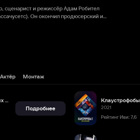
тете Южной Калифорнии.
Монтаж
2021
Подробнее
Рейтинг Иви: 7,6
[4k] Клаустрофобы
2019
Подробнее
Рейтинг Иви: 8,2