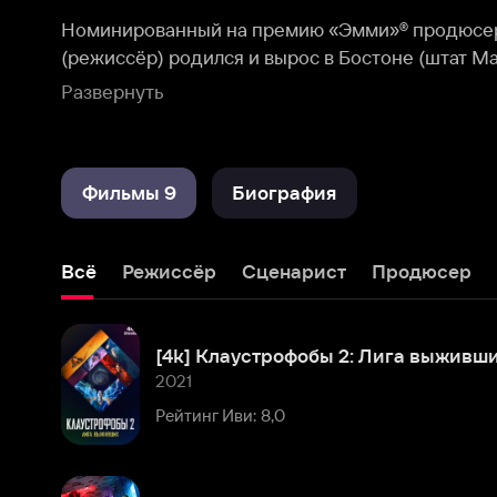
актёрский курсы школы кинематографии при Универси
Развернуть
Фильмы 9
Биография
Всё
Режиссёр
Сценарист
Продюсер
Актёр
[4k] Клаустрофобы 2: Лига выживших (расширенная версия)
2021
Рейтинг Иви: 8,0
Клаустрофобы
2019
Рейтинг Иви: 7,9