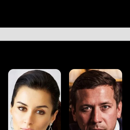
а Канделаки
Андрей Мерзликин
юсер
Актёр
Актёр
Мой Иви
Адам Робител