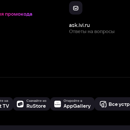
Скачайте из
Откройте в
Все устройства
RuStore
AppGallery
с мы собираем и используем
cookie-файлы и некоторые другие да
 сайта, вы соглашаетесь на сбор и использование cookie-файлов 
Box Office, Inc