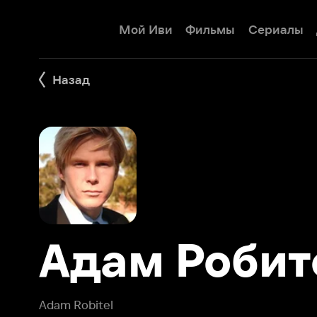
Мой Иви
Фильмы
Сериалы
Детям
Назад
Адам Робите
Adam Robitel
Номинированный на премию «Эмми»® продюсер, сценар
(режиссёр) родился и вырос в Бостоне (штат Массачусе