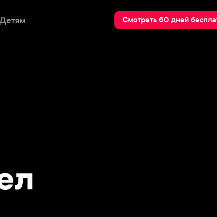
Пои
Смотреть 60 дней бесплатно
л
ист и режиссёр Адам Робител
тс). Он окончил продюсерский и