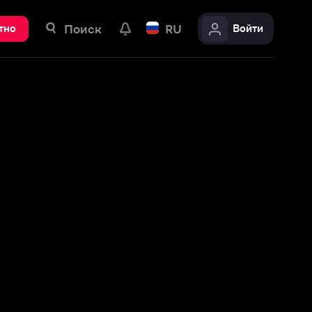
ск
RU
Войти