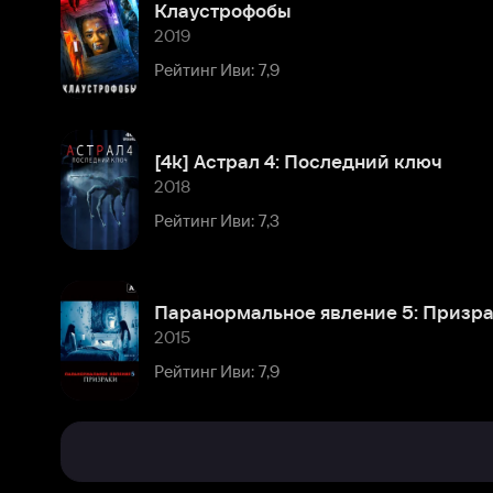
[4k] Астрал 4: Последний ключ
2018
Рейтинг Иви: 7,3
Паранормальное явление 5: Призраки в 3D (Amediateka)
2015
Рейтинг Иви: 7,9
Биография
Комментарии
Его
карьера
в
Расскажите первым о персоне
жанровом
кинематографе
началась