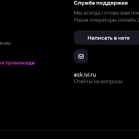
Скачайте из
Откройте в
Все устройства
RuStore
AppGallery
с мы собираем и используем
cookie-файлы и некоторые другие да
 сайта, вы соглашаетесь на сбор и использование cookie-файлов 
Box Office, Inc