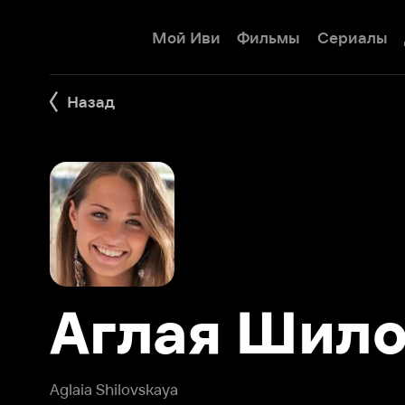
Мой Иви
Фильмы
Сериалы
Детям
Назад
Аглая Шилов
Aglaia Shilovskaya
Аглая Шиловская – российская актриса театра и кино, 
фильмам «В стиле jazz», «Моя безумная семья», «Няньки