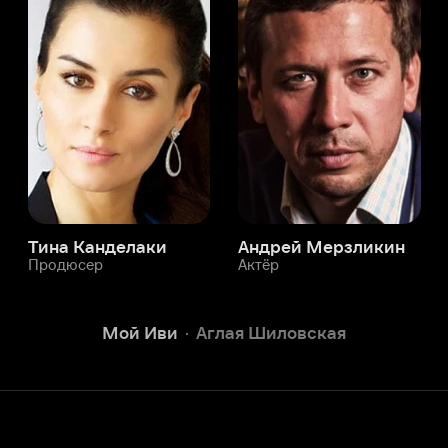
Мой Иви
Аглая Шиловская
Служба поддержки
Мы всегда готовы вам помочь.
Наши операторы онлайн 24/7
Написать в чате
окода
ask.ivi.ru
Ответы на вопросы