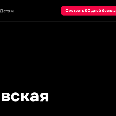
Пои
Смотреть 60 дней бесплатно
ская
получившая известность благодаря
».