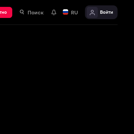
ск
RU
Войти