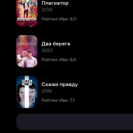
Два берега
2023
Рейтинг Иви: 8,6
Скажи правду
2019
Рейтинг Иви: 7,7
Биография
Комментарии
Аглая
родилась
2
Расскажите о персоне
января
1993
года
Популярные
Последние