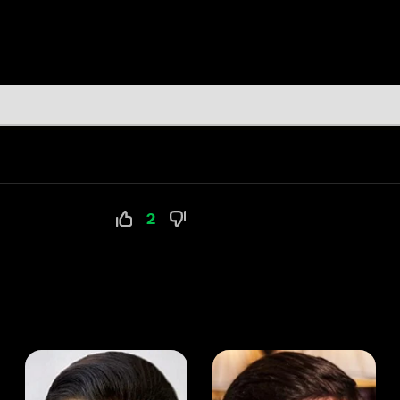
2
а Канделаки
Андрей Мерзликин
юсер
Актёр
Актёр