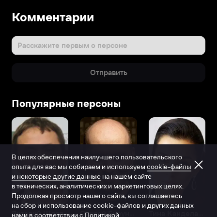
Комментарии
Расскажите первым о персоне
Отправить
Популярные персоны
В целях обеспечения наилучшего пользовательского
опыта для вас мы собираем и используем
cookie-файлы
и некоторые другие данные
на нашем сайте
в технических, аналитических и маркетинговых целях.
Продолжая просмотр нашего сайта, вы соглашаетесь
на сбор и использование cookie-файлов и других данных
Виталий Шляппо
Сергей Бурунов
Тина Канделаки
нами в соответствии с
Политикой