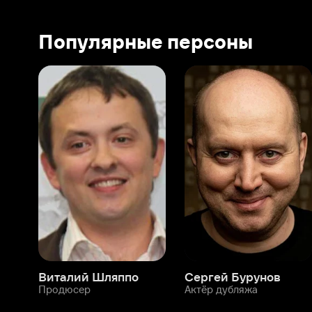
Виталий Шляппо
Сергей Бурунов
Тин
Продюсер
Актёр дубляжа
Прод
О нас
Разделы
О компании
Мой Иви
Вакансии
Фильмы
Программа бета-тестирования
Сериалы