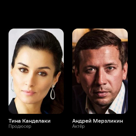
а Канделаки
Андрей Мерзликин
юсер
Актёр
Актёр
Мой Иви
Александр Макаров
Служба поддержки
Мы всегда готовы вам помочь.
Наши операторы онлайн 24/7