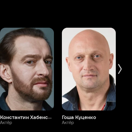
Константин Хабенский
Гоша Куценко
Фёдор Бондарчук
П
Актёр
Актёр
Ак