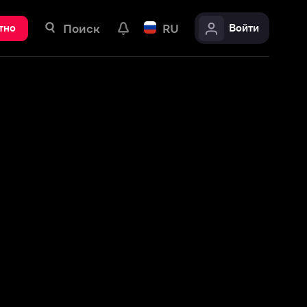
ск
RU
Войти