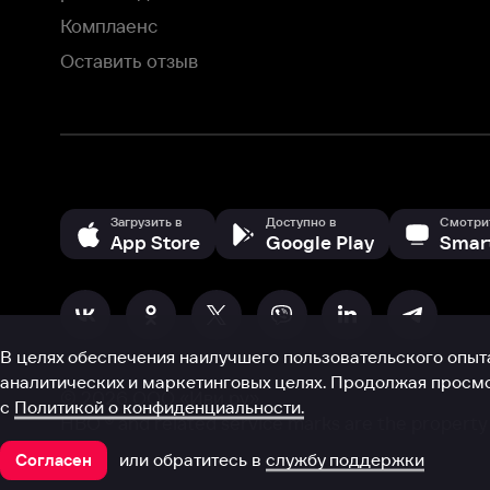
аналитических и маркетинговых целях. Продолжая просмотр нашего
©
2026
ООО «Иви.ру»
с
Политикой о конфиденциальности.
HBO ® and related service marks are the property of Home 
или обратитесь в
службу поддержки
Согласен