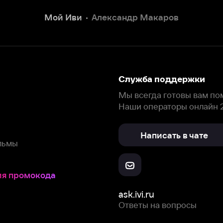
Написать в чате
окода
ask.ivi.ru
Ответы на вопросы
Скачайте из
Откройте в
Все устройства
RuStore
AppGallery
с мы собираем и используем
cookie-файлы и некоторые другие да