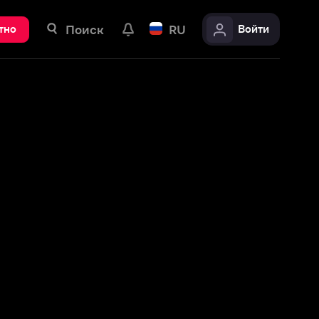
ск
RU
Войти