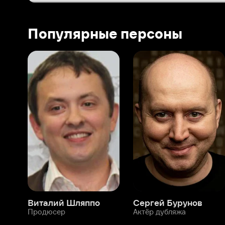
Виталий Шляппо
Сергей Бурунов
Тин
Продюсер
Актёр дубляжа
Прод
О нас
Разделы
О компании
Мой Иви