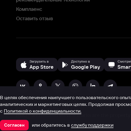
В целях обеспечения наилучшего пользовательского опыта для ва
аналитических и маркетинговых целях. Продолжая просмотр нашего
©
2026
ООО «Иви.ру»
с
Политикой о конфиденциальности.
HBO ® and related service marks are the property of Home 
или обратитесь в
службу поддержки
Согласен