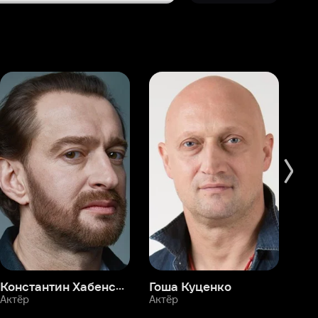
Константин Хабенский
Гоша Куценко
Фёдор Бондарчук
П
Актёр
Актёр
Ак