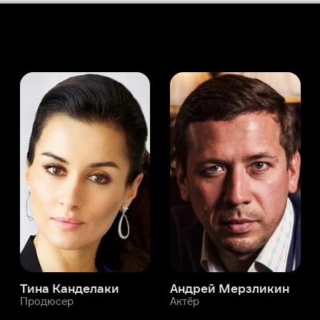
а Канделаки
Андрей Мерзликин
юсер
Актёр
Актёр
Мой Иви
Али Сечкинер Алыджи
Служба поддержки
Мы всегда готовы вам помочь.