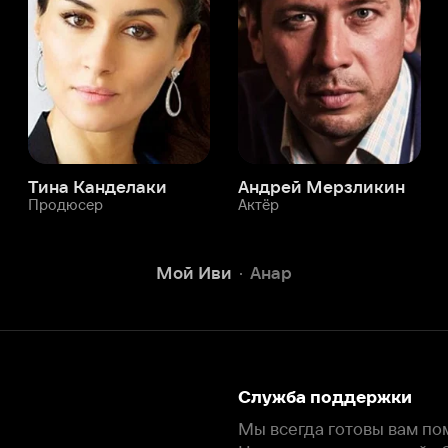
юсер
Актёр
Актёр
Мой Иви
Анар
Служба поддержки
Мы всегда готовы вам помочь.
Наши операторы онлайн 24/7
Написать в чате
окода
ask.ivi.ru
Ответы на вопросы