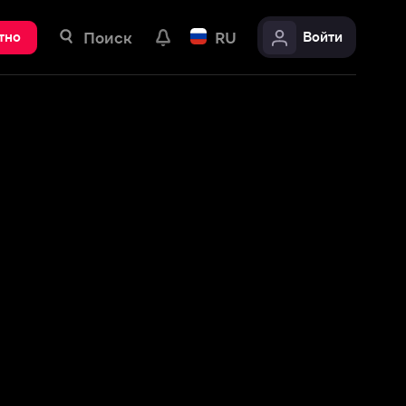
ск
RU
Войти