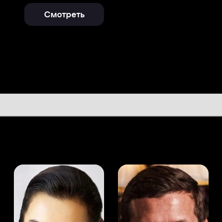
а Канделаки
Андрей Мерзликин