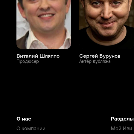
Продюсер
Актёр дубляжа
Прод
О нас
Разделы
О компании
Мой Иви
Вакансии
Фильмы
Программа бета-тестирования
Сериалы
Информация для партнёров
Мультфильмы
Размещение рекламы
Статьи
Пользовательское соглашение
Активация пром
Политика конфиденциальности
На Иви применяются
рекомендательные технологии
Комплаенс