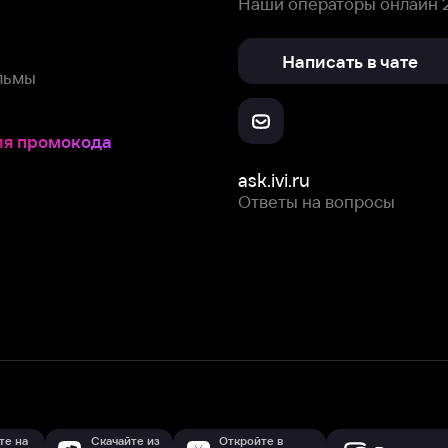
Скачайте из
Откройте в
Все устройства
RuStore
AppGallery
с мы собираем и используем
cookie-файлы и некоторые другие да
 сайта, вы соглашаетесь на сбор и использование cookie-файлов 
Box Office, Inc