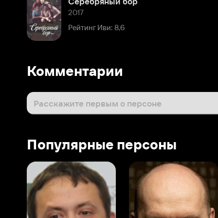
Комментарии
Расскажите первым о персоне
Популярные персоны
Виталий Шляппо
Сергей Бурунов
Тин