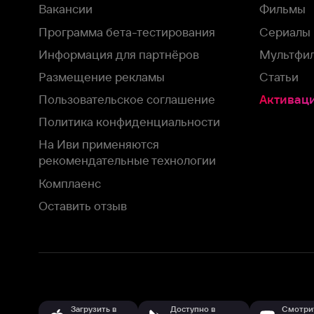
Оставить отзыв
Загрузить в
Доступно в
Смотрите на
App Store
Google Play
Smart TV
В целях обеспечения наилучшего пользовательского опыта для ва
аналитических и маркетинговых целях. Продолжая просмотр нашего
©
2026
ООО «Иви.ру»
с
Политикой о конфиденциальности.
HBO ® and related service marks are the property of Home 
или обратитесь в
службу поддержки
Согласен