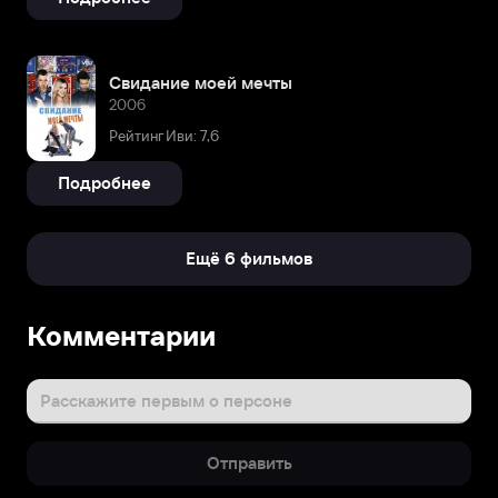
Свидание моей мечты
2006
Рейтинг Иви: 7,6
Подробнее
Ещё 6 фильмов
Биография
Комментарии
При
этом
юноша
Расскажите первым о персоне
чувствовал
себя
Отправить
достаточно
уверенно