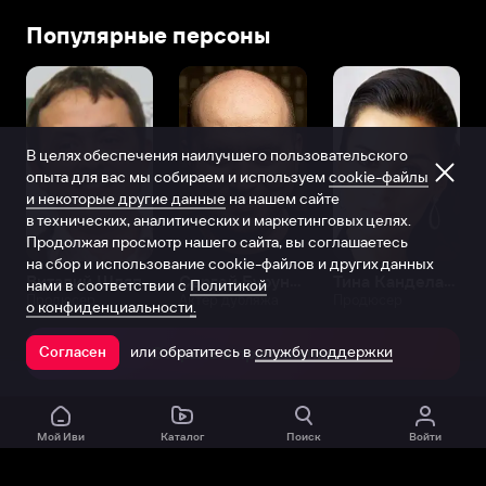
и
Популярные персоны
свободно,
не
испытывал
неловкости
и
В целях обеспечения наилучшего пользовательского
не
опыта для вас мы собираем и используем
cookie-файлы
боялся
и некоторые другие данные
на нашем сайте
показаться
в технических, аналитических и маркетинговых целях.
глупым
Продолжая просмотр нашего сайта, вы соглашаетесь
и
на сбор и использование cookie-файлов и других данных
смешным.
Виталий Шляппо
Сергей Бурунов
Тина Канделаки
нами в соответствии с
Политикой
Продюсер
Актёр дубляжа
Продюсер
И
о конфиденциальности.
вскоре
или обратитесь в
службу поддержки
стал
Согласен
Открыть в приложении
чрезвычайно
популярным
у
Мой Иви
Каталог
Поиск
Войти
сверстников.
Поэтому