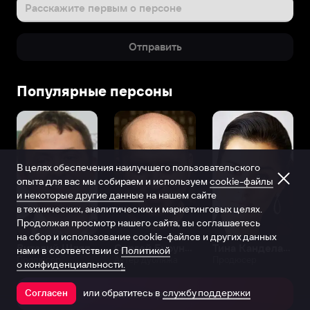
Расскажите первым о персоне
Отправить
Популярные персоны
В целях обеспечения наилучшего пользовательского
опыта для вас мы собираем и используем
cookie-файлы
и некоторые другие данные
на нашем сайте
в технических, аналитических и маркетинговых целях.
Продолжая просмотр нашего сайта, вы соглашаетесь
на сбор и использование cookie-файлов и других данных
Виталий Шляппо
Сергей Бурунов
Тина Канделаки
нами в соответствии с
Политикой
Продюсер
Актёр дубляжа
Продюсер
о конфиденциальности.
или обратитесь в
службу поддержки
Согласен
Открыть в приложении