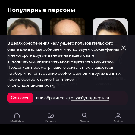
В
Популярные персоны
детстве
занималась
музыкой,
играла
на
В целях обеспечения наилучшего пользовательского
фортепиано
опыта для вас мы собираем и используем
cookie-файлы
и
и некоторые другие данные
на нашем сайте
саксофоне
в технических, аналитических и маркетинговых целях.
и
Продолжая просмотр нашего сайта, вы соглашаетесь
мечтала
на сбор и использование cookie-файлов и других данных
стать
Виталий Шляппо
Сергей Бурунов
Тина Канделаки
нами в соответствии с
Политикой
Продюсер
Актёр дубляжа
Продюсер
певицей.
о конфиденциальности.
«У
или обратитесь в
службу поддержки
меня
Согласен
Открыть в приложении
джазовый
вокал,
я
Мой Иви
Каталог
Поиск
Войти
всегда
хотела