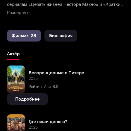
сериалам «Девять жизней Нестора Махно» и «Краткий
курс счастливой жизни».
Развернуть
Фильмы 28
Биография
Актёр
Беспринципные в Питере
2025
Рейтинг Иви: 8,6
Подробнее
Где наши деньги?
2025