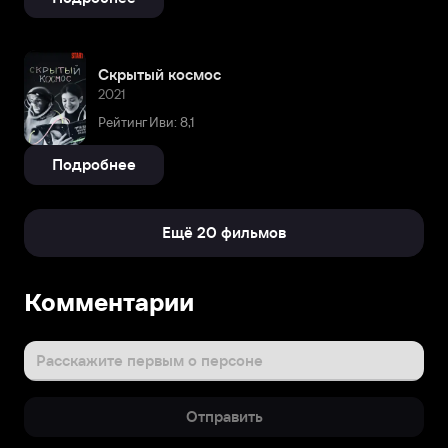
Скрытый космос
2021
Рейтинг Иви: 8,1
Подробнее
Ещё 20 фильмов
Биография
Комментарии
Анна
Слюсарева
родилась
Расскажите первым о персоне
20
марта
Отправить
1980
года.