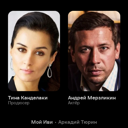
а Канделаки
Андрей Мерзликин
юсер
Актёр
Актёр
Мой Иви
Аркадий Тюрин
Служба поддержки
Мы всегда готовы вам помочь.
Наши операторы онлайн 24/7