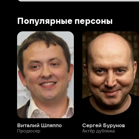
Виталий Шляппо
Сергей Бурунов
Тин
Продюсер
Актёр дубляжа
Прод
О нас
Разделы
О компании
Мой Иви