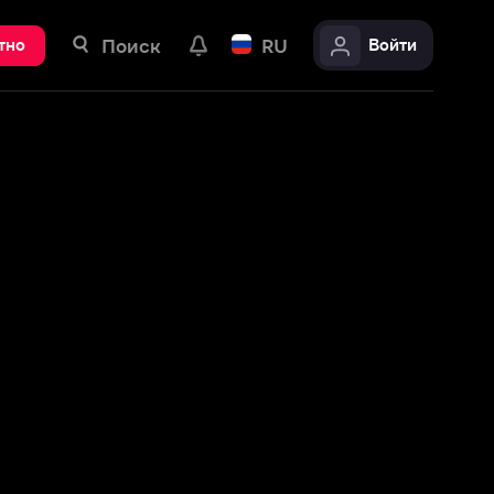
ск
RU
Войти