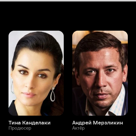
а Канделаки
Андрей Мерзликин
юсер
Актёр
Актёр
Мой Иви
Ашиш Капур
Служба поддержки
Мы всегда готовы вам помочь.