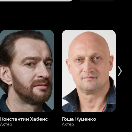
Константин Хабенский
Гоша Куценко
Фёдор Бондарчук
П
Актёр
Актёр
Ак