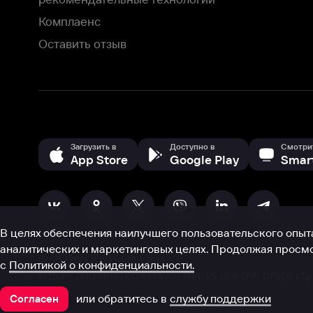
В целях обеспечения наилучшего пользовательского опыта для ва
аналитических и маркетинговых целях. Продолжая просмотр нашего
©
2026
ООО «Иви.ру»
с
Политикой о конфиденциальности.
HBO ® and related service marks are the property of Home 
или обратитесь в
службу поддержки
Согласен