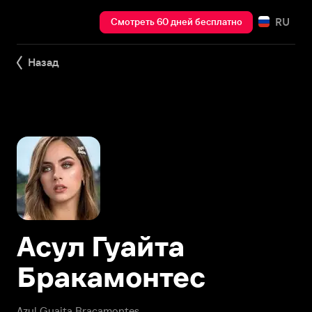
RU
Смотреть 60 дней бесплатно
Назад
Асул Гуайта
Бракамонтес
Azul Guaita Bracamontes