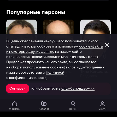
Популярные персоны
В целях обеспечения наилучшего пользовательского
опыта для вас мы собираем и используем
cookie-файлы
и некоторые другие данные
на нашем сайте
в технических, аналитических и маркетинговых целях.
Продолжая просмотр нашего сайта, вы соглашаетесь
на сбор и использование cookie-файлов и других данных
Виталий Шляппо
Сергей Бурунов
Тина Канделаки
нами в соответствии с
Политикой
Продюсер
Актёр дубляжа
Продюсер
о конфиденциальности.
или обратитесь в
службу поддержки
Согласен
Открыть в приложении
Мой Иви
Каталог
Поиск
Войти