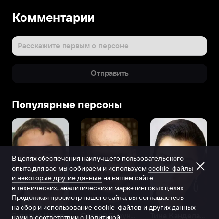
Комментарии
Расскажите первым о персоне
Отправить
Популярные персоны
В целях обеспечения наилучшего пользовательского
опыта для вас мы собираем и используем
cookie-файлы
и некоторые другие данные
на нашем сайте
в технических, аналитических и маркетинговых целях.
Продолжая просмотр нашего сайта, вы соглашаетесь
на сбор и использование cookie-файлов и других данных
Виталий Шляппо
Сергей Бурунов
Тина Канделаки
нами в соответствии с
Политикой