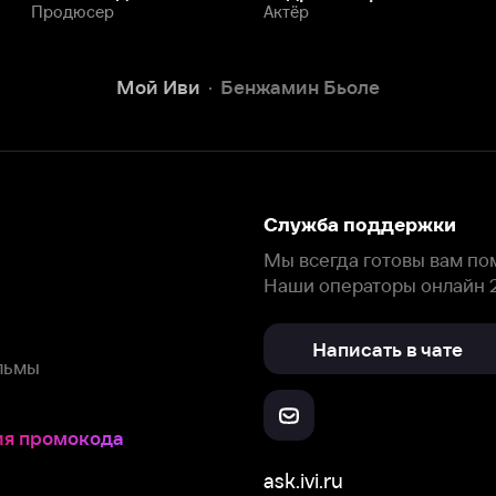
Написать в чате
окода
ask.ivi.ru
Ответы на вопросы
Скачайте из
Откройте в
Все устройства
RuStore
AppGallery