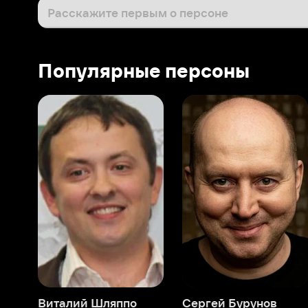
Виталий Шляппо
Сергей Бурунов
Тин
Продюсер
Актёр дубляжа
Прод
О нас
Разделы
О компании
Мой Иви
Вакансии
Фильмы