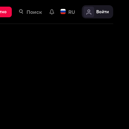
ск
RU
Войти