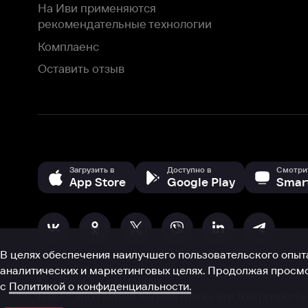
В целях обеспечения наилучшего пользовательского опыта для ва
аналитических и маркетинговых целях. Продолжая просмотр нашего
©
2026
ООО «Иви.ру»
с
Политикой о конфиденциальности.
HBO ® and related service marks are the property of Home 
или обратитесь в
службу поддержки
Согласен