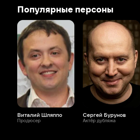
Виталий Шляппо
Сергей Бурунов
Тин
Продюсер
Актёр дубляжа
Прод
О нас
Разделы
О компании
Мой Иви
Вакансии
Фильмы
Программа бета-тестирования
Сериалы
Информация для партнёров
Мультфильмы