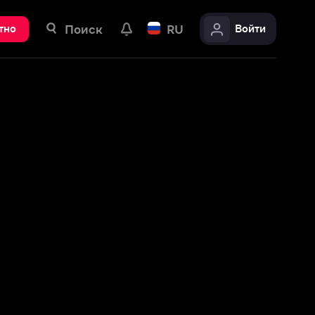
ск
RU
Войти