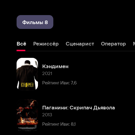
Фильмы 8
Всё
Режиссёр
Сценарист
Оператор
Монтаж
Кэндимен
2021
Рейтинг Иви: 7,6
Паганини: Скрипач Дьявола
2013
Рейтинг Иви: 8,1
Мистер Ганджубас
2010
Рейтинг Иви: 7,3