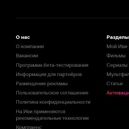
Размещение рекламы
Статьи
Пользовательское соглашение
Активация пром
Политика конфиденциальности
На Иви применяются
рекомендательные технологии
Комплаенс
Оставить отзыв
Загрузить в
Доступно в
Смотрите на
App Store
Google Play
Smart TV
В целях обеспечения наилучшего пользовательского опыта для ва
аналитических и маркетинговых целях. Продолжая просмотр нашего
©
2026
ООО «Иви.ру»