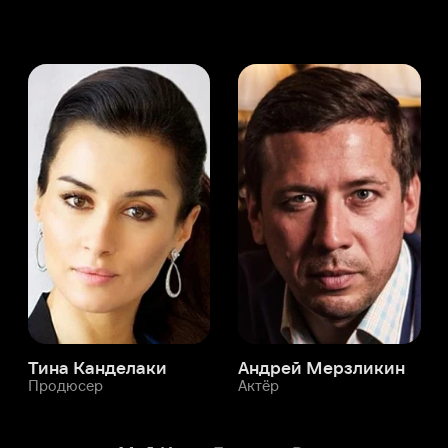
а Канделаки
Андрей Мерзликин
юсер
Актёр
Актёр
Мой Иви
Бернард Роуз
Служба поддержки
Мы всегда готовы вам помочь.
Наши операторы онлайн 24/7
Написать в чате