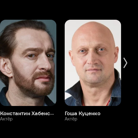
Константин Хабенский
Гоша Куценко
Фёдор Бондарчук
П
Актёр
Актёр
Ак