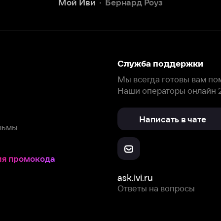
окода
ask.ivi.ru
Ответы на вопросы
Скачайте из
Откройте в
Все устройства
RuStore
AppGallery
с мы собираем и используем
cookie-файлы и некоторые другие да
 сайта, вы соглашаетесь на сбор и использование cookie-файлов 