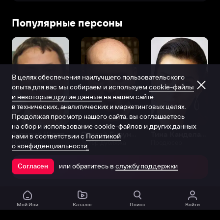
Популярные персоны
В целях обеспечения наилучшего пользовательского
опыта для вас мы собираем и используем
cookie-файлы
и некоторые другие данные
на нашем сайте
в технических, аналитических и маркетинговых целях.
Продолжая просмотр нашего сайта, вы соглашаетесь
на сбор и использование cookie-файлов и других данных
Виталий Шляппо
Сергей Бурунов
Тина Канделаки
нами в соответствии с
Политикой
Продюсер
Актёр дубляжа
Продюсер
о конфиденциальности.
или обратитесь в
службу поддержки
Согласен
Открыть в приложении
Мой Иви
Каталог
Поиск
Войти