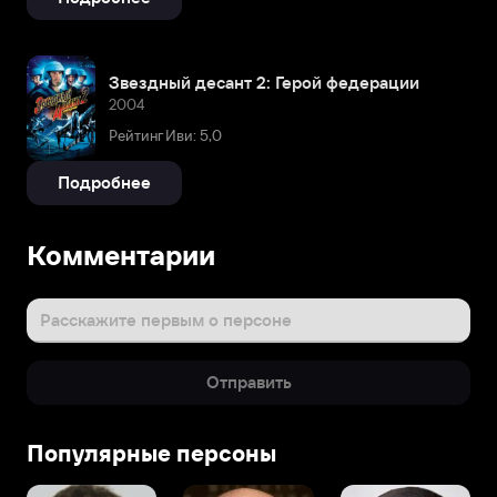
Звездный десант 2: Герой федерации
2004
Рейтинг Иви: 5,0
Подробнее
Биография
Комментарии
Брайан
Ти
родился
Расскажите первым о персоне
на
одном
Отправить
из
самых
крупных
Популярные персоны
японских
островов