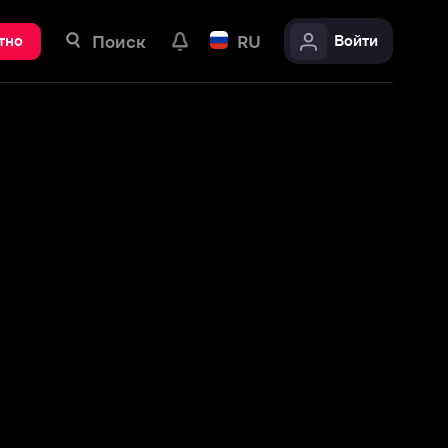
ск
RU
Войти