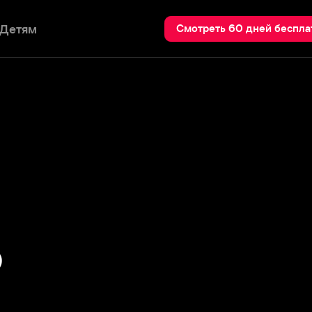
Пои
Смотреть 60 дней бесплатно
» в категории «лучшая мужская
укушки», который обрел