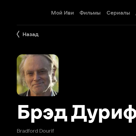
Мой Иви
Фильмы
Сериалы
Детям
Назад
Брэд Дуриф
Bradford Dourif
Брэд Дуриф – американский актер, номинант на «Оскар
роль второго плана» за фильм «Пролетая над гнездом к