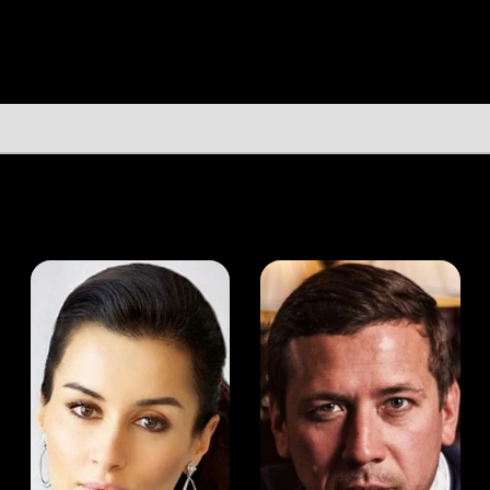
а Канделаки
Андрей Мерзликин
юсер
Актёр
Актёр
Мой Иви
Брэд Дуриф