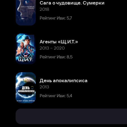
Агенты «Щ.И.Т.»
2013 – 2020
Рейтинг Иви: 8,5
День апокалипсиса
2013
Рейтинг Иви: 5,4
Биография
Комментарии
Брэдфорд
Клод
Дуриф
Расскажите первым о персоне
появился
на
свет