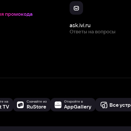
Скачайте из
Откройте в
Все устройства
RuStore
AppGallery
с мы собираем и используем
cookie-файлы и некоторые другие да
 сайта, вы соглашаетесь на сбор и использование cookie-файлов 
Box Office, Inc