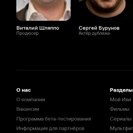
О нас
Разделы
О компании
Мой Иви
Вакансии
Фильмы
Программа бета-тестирования
Сериалы
Информация для партнёров
Мультфильмы
Размещение рекламы
Статьи
Пользовательское соглашение
Активация пром
Политика конфиденциальности
На Иви применяются
рекомендательные технологии
Комплаенс
Оставить отзыв