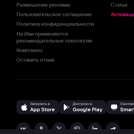
Загрузить в
Доступно в
Смотрите на
App Store
Google Play
Smart TV
В целях обеспечения наилучшего пользовательского опыта для ва
аналитических и маркетинговых целях. Продолжая просмотр нашего
©
2026
ООО «Иви.ру»
с
Политикой о конфиденциальности.
HBO ® and related service marks are the property of Home 
или обратитесь в
службу поддержки
Согласен