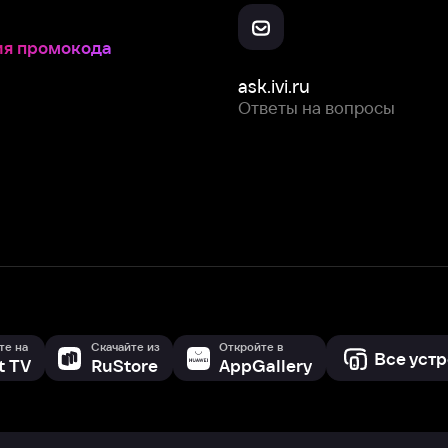
Скачайте из
Откройте в
Все устройства
RuStore
AppGallery
с мы собираем и используем
cookie-файлы и некоторые другие да
 сайта, вы соглашаетесь на сбор и использование cookie-файлов 
Box Office, Inc