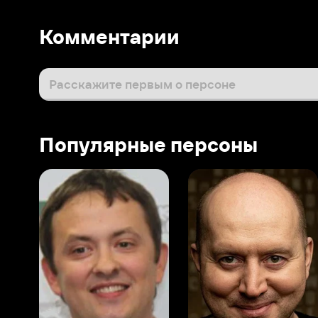
Популярные персоны
Виталий Шляппо
Сергей Бурунов
Тин
Продюсер
Актёр дубляжа
Прод