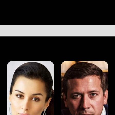
а Канделаки
Андрей Мерзликин
юсер
Актёр
Актёр
Мой Иви
Брук Бернс