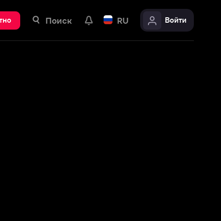
ск
RU
Войти