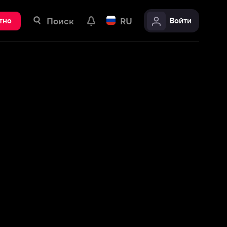
ск
RU
Войти