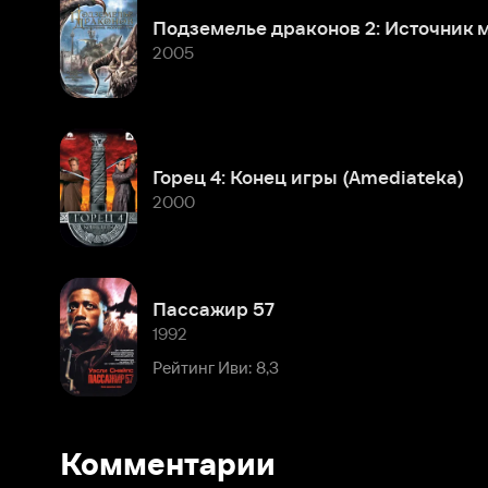
Горец 4: Конец игры (Amediateka)
2000
Пассажир 57
1992
Рейтинг Иви: 8,3
Биография
Комментарии
Родился
Брюс
Мартин
Расскажите первым о персоне
Пейн
22
ноября
Популярные персоны
1958
года
в