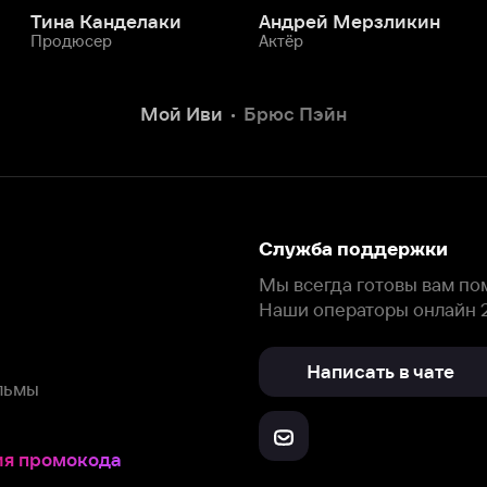
Наши операторы онлайн 24/7
Написать в чате
окода
ask.ivi.ru
Ответы на вопросы
Скачайте из
Откройте в
Все устройства
RuStore
AppGallery