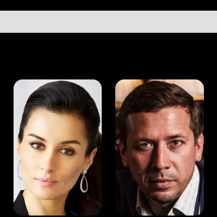
а Канделаки
Андрей Мерзликин
юсер
Актёр
Актёр
Мой Иви
Брюс Пэйн
Служба поддержки
Мы всегда готовы вам помочь.