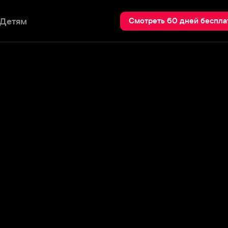
Пои
Смотреть 60 дней бесплатно
йся более чем в сорока пяти
счету которого около двадцати