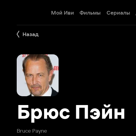
Мой Иви
Фильмы
Сериалы
Детям
Назад
Брюс Пэйн
Bruce Payne
Брюс Пэйн – знаменитый британский киноактер, снявши
фильмах, исполнительный продюсер и постановщик, на 