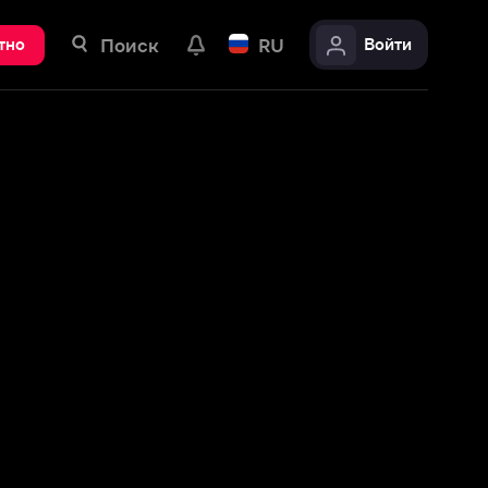
ск
RU
Войти