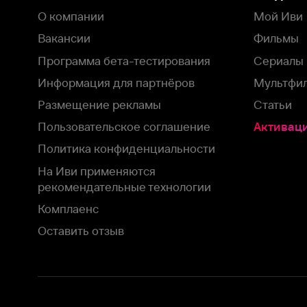
рекомендательные технологии
Комплаенс
Оставить отзыв
Загрузить в
Доступно в
Смотрите на
App Store
Google Play
Smart TV
В целях обеспечения наилучшего пользовательского опыта для ва
аналитических и маркетинговых целях. Продолжая просмотр нашего
©
2026
ООО «Иви.ру»
с
Политикой о конфиденциальности.
HBO ® and related service marks are the property of Home 
или обратитесь в
службу поддержки
Согласен