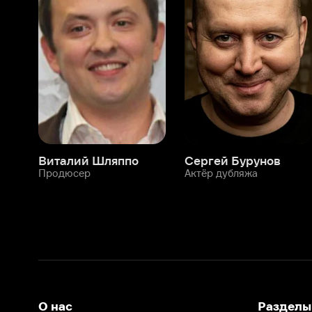
Виталий Шляппо
Сергей Бурунов
Тин
Продюсер
Актёр дубляжа
Прод
О нас
Разделы
О компании
Мой Иви
Вакансии
Фильмы
Программа бета-тестирования
Сериалы
Информация для партнёров
Мультфильмы
Размещение рекламы
Статьи
Пользовательское соглашение
Активация пром
Политика конфиденциальности
На Иви применяются