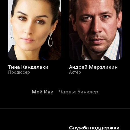
а Канделаки
Андрей Мерзликин
юсер
Актёр
Актёр
Мой Иви
Чарльз Уинклер
Служба поддержки
Мы всегда готовы вам помочь.
Наши операторы онлайн 24/7
Написать в чате
окода
ask.ivi.ru
Ответы на вопросы