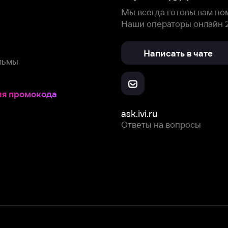
Скачайте из
Откройте в
Все устройства
RuStore
AppGallery
с мы собираем и используем
cookie-файлы и некоторые другие да
 сайта, вы соглашаетесь на сбор и использование cookie-файлов 
Box Office, Inc