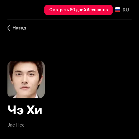
RU
Смотреть 60 дней бесплатно
Назад
Чэ Хи
Jae Hee