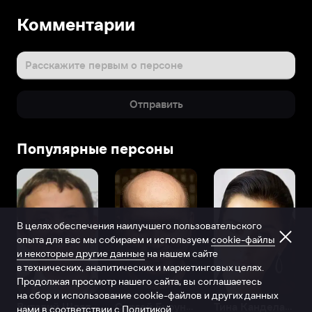
Комментарии
Расскажите первым о персоне
Отправить
Популярные персоны
В целях обеспечения наилучшего пользовательского
опыта для вас мы собираем и используем
cookie-файлы
и некоторые другие данные
на нашем сайте
в технических, аналитических и маркетинговых целях.
Продолжая просмотр нашего сайта, вы соглашаетесь
на сбор и использование cookie-файлов и других данных
Виталий Шляппо
Сергей Бурунов
Тина Канделаки
нами в соответствии с
Политикой