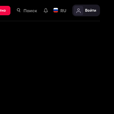
ск
RU
Войти