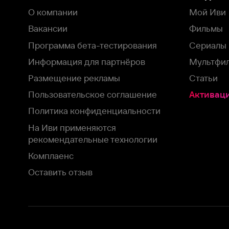
рекомендательные технологии
Комплаенс
Оставить отзыв
Загрузить в
Доступно в
Смотрите на
App Store
Google Play
Smart TV
В целях обеспечения наилучшего пользовательского опыта для ва
аналитических и маркетинговых целях. Продолжая просмотр нашего
©
2026
ООО «Иви.ру»
с
Политикой о конфиденциальности.
HBO ® and related service marks are the property of Home 
или обратитесь в
службу поддержки
Согласен