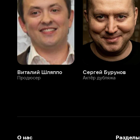
Виталий Шляппо
Сергей Бурунов
Тин
Продюсер
Актёр дубляжа
Прод
О нас
Разделы
О компании
Мой Иви
Вакансии
Фильмы
Программа бета-тестирования
Сериалы
Информация для партнёров
Мультфильмы
Размещение рекламы
Статьи
Пользовательское соглашение
Активация пром
Политика конфиденциальности
На Иви применяются