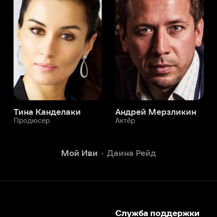
а Канделаки
Андрей Мерзликин
юсер
Актёр
Актёр
Мой Иви
Даина Рейд
Служба поддержки
Мы всегда готовы вам помочь.
Наши операторы онлайн 24/7
Написать в чате
окода
ask.ivi.ru
Ответы на вопросы