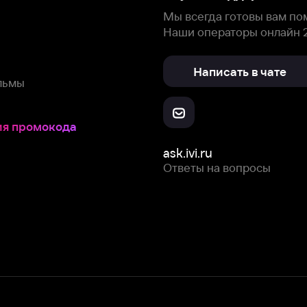
Скачайте из
Откройте в
Все устройства
RuStore
AppGallery
с мы собираем и используем
cookie-файлы и некоторые другие да
 сайта, вы соглашаетесь на сбор и использование cookie-файлов 
Box Office, Inc