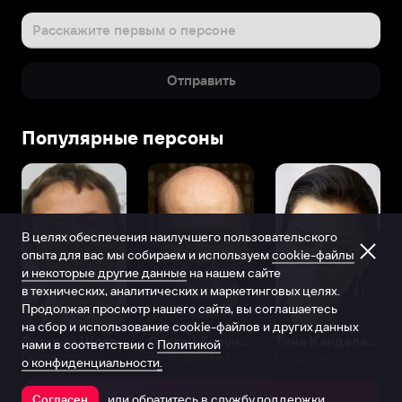
Расскажите первым о персоне
Отправить
Популярные персоны
В целях обеспечения наилучшего пользовательского
опыта для вас мы собираем и используем
cookie-файлы
и некоторые другие данные
на нашем сайте
в технических, аналитических и маркетинговых целях.
Продолжая просмотр нашего сайта, вы соглашаетесь
на сбор и использование cookie-файлов и других данных
Виталий Шляппо
Сергей Бурунов
Тина Канделаки
нами в соответствии с
Политикой
Продюсер
Актёр дубляжа
Продюсер
о конфиденциальности.
или обратитесь в
службу поддержки
Согласен
Открыть в приложении