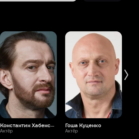
Константин Хабенский
Гоша Куценко
Фёдор Бондарчук
П
Актёр
Актёр
Ак