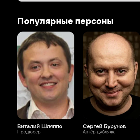
Виталий Шляппо
Сергей Бурунов
Тин
Продюсер
Актёр дубляжа
Прод
О нас
Разделы
О компании
Мой Иви