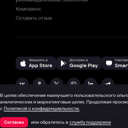
В целях обеспечения наилучшего пользовательского опыта для ва
аналитических и маркетинговых целях. Продолжая просмотр нашего
©
2026
ООО «Иви.ру»
с
Политикой о конфиденциальности.
HBO ® and related service marks are the property of Home 
или обратитесь в
службу поддержки
Согласен