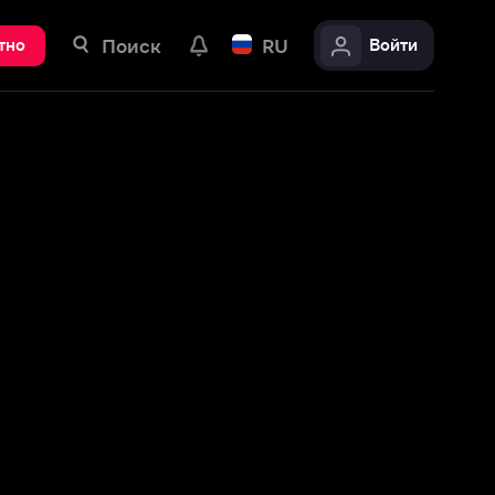
ск
RU
Войти