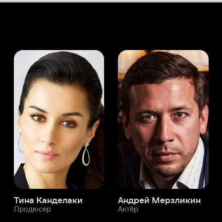
а Канделаки
Андрей Мерзликин
юсер
Актёр
Актёр
Мой Иви
Дэвид Фрэнкхэм
Служба поддержки
Мы всегда готовы вам помочь.