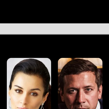
а Канделаки
Андрей Мерзликин
юсер
Актёр
Актёр
Мой Иви
Дэвид Грегори