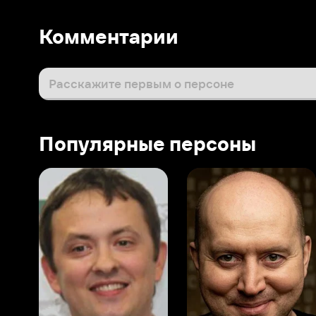
Популярные персоны
Виталий Шляппо
Сергей Бурунов
Тин
Продюсер
Актёр дубляжа
Прод