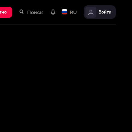
ск
RU
Войти