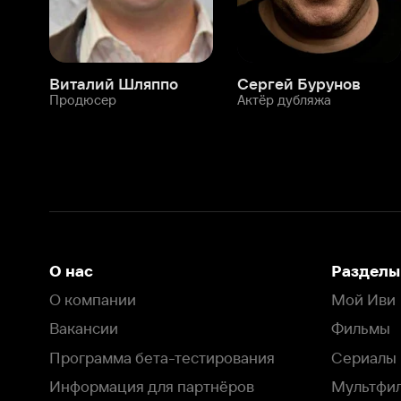
О нас
Разделы
О компании
Мой Иви
Вакансии
Фильмы
Программа бета-тестирования
Сериалы
Информация для партнёров
Мультфильмы
Размещение рекламы
Статьи
Пользовательское соглашение
Активация пром
Политика конфиденциальности
На Иви применяются
рекомендательные технологии
Комплаенс
Оставить отзыв