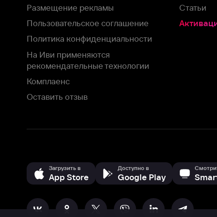
Загрузить в
Доступно в
Смотрите на
App Store
Google Play
Smart TV
В целях обеспечения наилучшего пользовательского опыта для ва
аналитических и маркетинговых целях. Продолжая просмотр нашего
©
2026
ООО «Иви.ру»
с
Политикой о конфиденциальности.
HBO ® and related service marks are the property of Home 
или обратитесь в
службу поддержки
Согласен