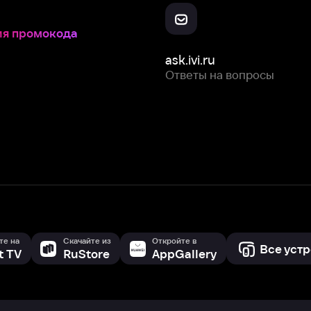
Скачайте из
Откройте в
Все устройства
RuStore
AppGallery
с мы собираем и используем
cookie-файлы и некоторые другие да
 сайта, вы соглашаетесь на сбор и использование cookie-файлов 
Box Office, Inc