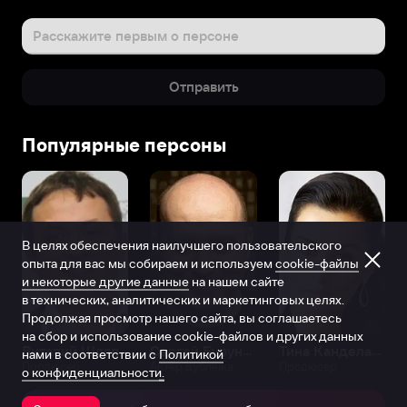
Расскажите первым о персоне
Отправить
Популярные персоны
В целях обеспечения наилучшего пользовательского
опыта для вас мы собираем и используем
cookie-файлы
и некоторые другие данные
на нашем сайте
в технических, аналитических и маркетинговых целях.
Продолжая просмотр нашего сайта, вы соглашаетесь
на сбор и использование cookie-файлов и других данных
Виталий Шляппо
Сергей Бурунов
Тина Канделаки
нами в соответствии с
Политикой
Продюсер
Актёр дубляжа
Продюсер
о конфиденциальности.