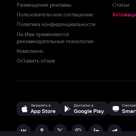
Загрузить в
Доступно в
Смотрите на
App Store
Google Play
Smart TV
В целях обеспечения наилучшего пользовательского опыта для ва
аналитических и маркетинговых целях. Продолжая просмотр нашего
©
2026
ООО «Иви.ру»
с
Политикой о конфиденциальности.
HBO ® and related service marks are the property of Home 
или обратитесь в
службу поддержки
Согласен