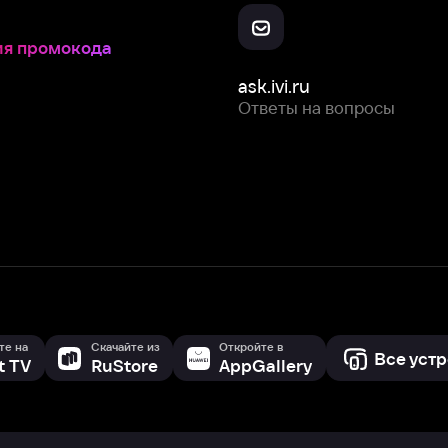
Скачайте из
Откройте в
Все устройства
RuStore
AppGallery
с мы собираем и используем
cookie-файлы и некоторые другие да
 сайта, вы соглашаетесь на сбор и использование cookie-файлов 
Box Office, Inc