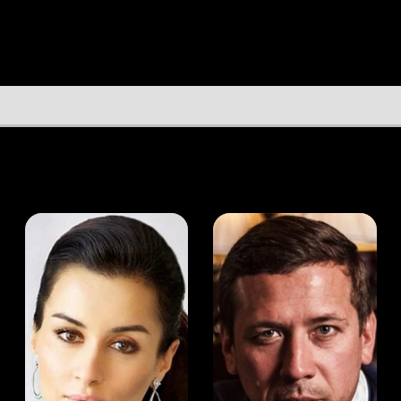
а Канделаки
Андрей Мерзликин
юсер
Актёр
Актёр
Мой Иви
Доун Стил