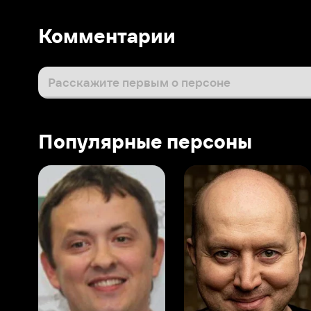
Популярные персоны
Виталий Шляппо
Сергей Бурунов
Тин
Продюсер
Актёр дубляжа
Прод