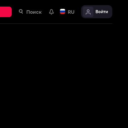
ск
RU
Войти