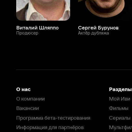
О нас
Разделы
О компании
Мой Иви
Вакансии
Фильмы
Программа бета-тестирования
Сериалы
Информация для партнёров
Мультфильмы
Размещение рекламы
Статьи
Пользовательское соглашение
Активация пром
Политика конфиденциальности
На Иви применяются
рекомендательные технологии
Комплаенс
Оставить отзыв