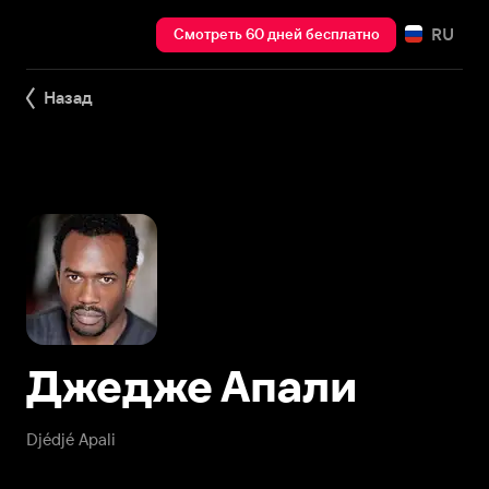
RU
Смотреть 60 дней бесплатно
Назад
Джедже Апали
Djédjé Apali