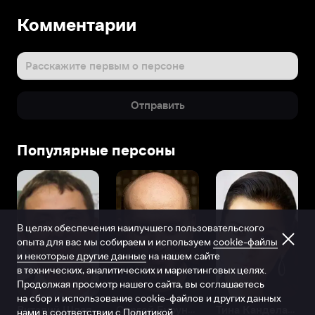
Комментарии
Расскажите первым о персоне
Отправить
Популярные персоны
В целях обеспечения наилучшего пользовательского
опыта для вас мы собираем и используем
cookie-файлы
и некоторые другие данные
на нашем сайте
в технических, аналитических и маркетинговых целях.
Продолжая просмотр нашего сайта, вы соглашаетесь
на сбор и использование cookie-файлов и других данных
Виталий Шляппо
Сергей Бурунов
Тина Канделаки
нами в соответствии с
Политикой