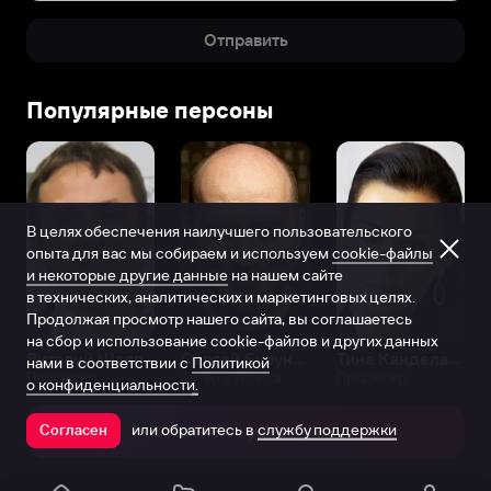
Отправить
Популярные персоны
В целях обеспечения наилучшего пользовательского
опыта для вас мы собираем и используем
cookie-файлы
и некоторые другие данные
на нашем сайте
в технических, аналитических и маркетинговых целях.
Продолжая просмотр нашего сайта, вы соглашаетесь
на сбор и использование cookie-файлов и других данных
Виталий Шляппо
Сергей Бурунов
Тина Канделаки
нами в соответствии с
Политикой
Продюсер
Актёр дубляжа
Продюсер
о конфиденциальности.
или обратитесь в
службу поддержки
Согласен
Открыть в приложении