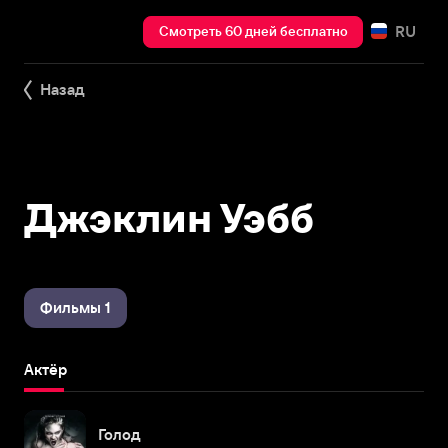
RU
Смотреть 60 дней бесплатно
Назад
Джэклин Уэбб
Фильмы 1
Актёр
Голод