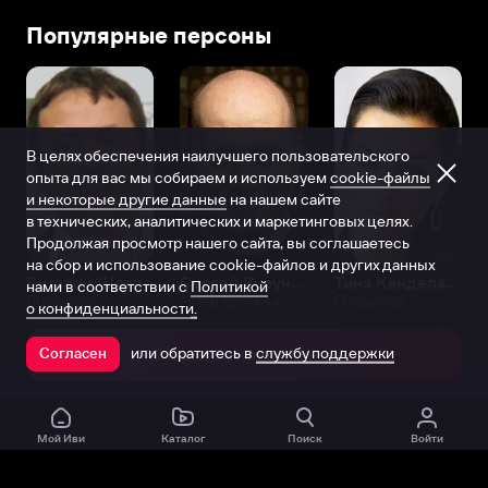
условиях»
Популярные персоны
и
другим
лентам.
В целях обеспечения наилучшего пользовательского
опыта для вас мы собираем и используем
cookie-файлы
и некоторые другие данные
на нашем сайте
в технических, аналитических и маркетинговых целях.
Продолжая просмотр нашего сайта, вы соглашаетесь
на сбор и использование cookie-файлов и других данных
Виталий Шляппо
Сергей Бурунов
Тина Канделаки
нами в соответствии с
Политикой
Продюсер
Актёр дубляжа
Продюсер
о конфиденциальности.
или обратитесь в
службу поддержки
Согласен
Открыть в приложении
Мой Иви
Каталог
Поиск
Войти