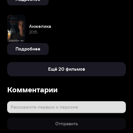
Анжелика
2015
Подробнее
Ещё 20 фильмов
Биография
Комментарии
Также
известна
по
Расскажите первым о персоне
картинам
«Мачеха»,
Отправить
«В
диких