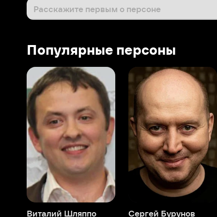
Виталий Шляппо
Сергей Бурунов
Тин
Продюсер
Актёр дубляжа
Прод
О нас
Разделы
О компании
Мой Иви
Вакансии
Фильмы