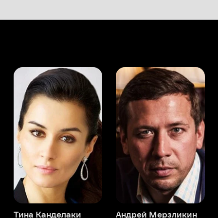
а Канделаки
Андрей Мерзликин
юсер
Актёр
Актёр
Мой Иви
Дженнифер Ли
Служба поддержки
Мы всегда готовы вам помочь.
Наши операторы онлайн 24/7