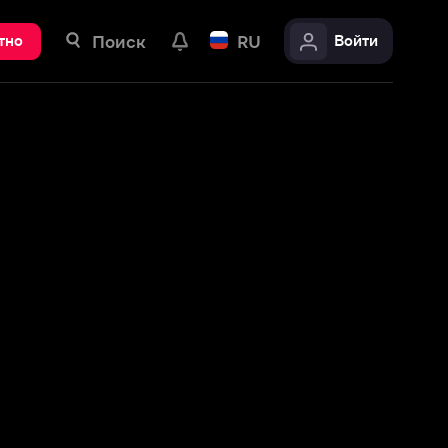
ск
RU
Войти