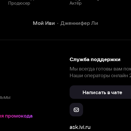
Написать в чате
окода
ask.ivi.ru
Ответы на вопросы
Скачайте из
Откройте в
Все устройства
RuStore
AppGallery