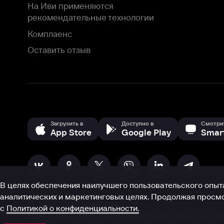
В целях обеспечения наилучшего пользовательского опыта для ва
аналитических и маркетинговых целях. Продолжая просмотр нашего
©
2026
ООО «Иви.ру»
с
Политикой о конфиденциальности.
HBO ® and related service marks are the property of Home 
или обратитесь в
службу поддержки
Согласен