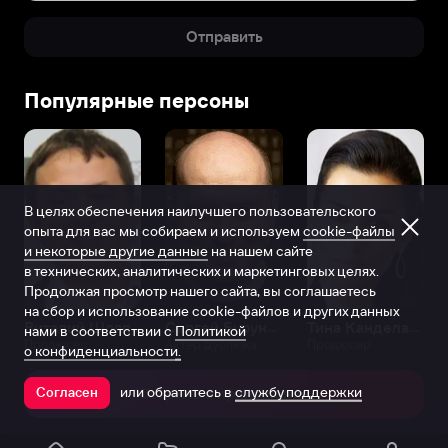
Отправить
Популярные персоны
В целях обеспечения наилучшего пользовательского
опыта для вас мы собираем и используем
cookie-файлы
и некоторые другие данные
на нашем сайте
в технических, аналитических и маркетинговых целях.
Продолжая просмотр нашего сайта, вы соглашаетесь
на сбор и использование cookie-файлов и других данных
Виталий Шляппо
Сергей Бурунов
Тина Канделаки
нами в соответствии с
Политикой
Продюсер
Актёр дубляжа
Продюсер
о конфиденциальности.
или обратитесь в
службу поддержки
Согласен
Открыть в приложении