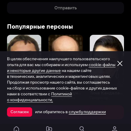
Отправить
Популярные персоны
В целях обеспечения наилучшего пользовательского
опыта для вас мы собираем и используем
cookie-файлы
и некоторые другие данные
на нашем сайте
в технических, аналитических и маркетинговых целях.
Продолжая просмотр нашего сайта, вы соглашаетесь
на сбор и использование cookie-файлов и других данных
Виталий Шляппо
Сергей Бурунов
Тина Канделаки
нами в соответствии с
Политикой
Продюсер
Актёр дубляжа
Продюсер
о конфиденциальности.
или обратитесь в
службу поддержки
Согласен
Открыть в приложении