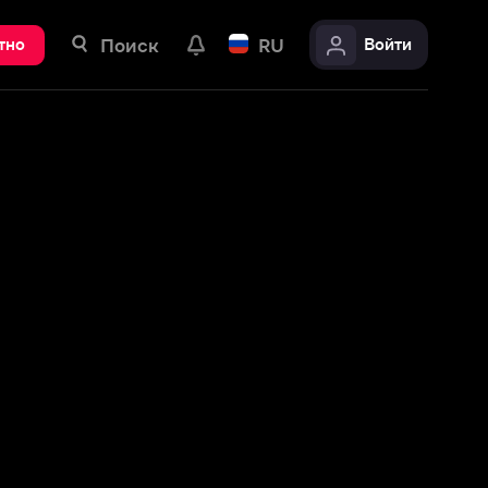
ск
RU
Войти