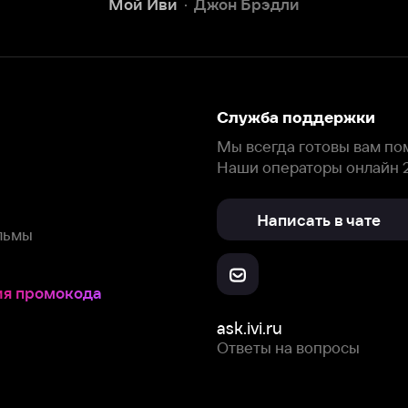
окода
ask.ivi.ru
Ответы на вопросы
Скачайте из
Откройте в
Все устройства
RuStore
AppGallery
с мы собираем и используем
cookie-файлы и некоторые другие да
 сайта, вы соглашаетесь на сбор и использование cookie-файлов 