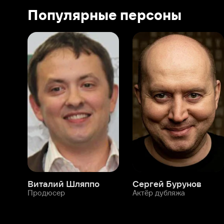
Виталий Шляппо
Сергей Бурунов
Тин
Продюсер
Актёр дубляжа
Прод
О нас
Разделы
О компании
Мой Иви
Вакансии
Фильмы
Программа бета-тестирования
Сериалы
Информация для партнёров
Мультфильмы