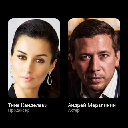
а Канделаки
Андрей Мерзликин
юсер
Актёр
Актёр
Мой Иви
Джон Брэдли
Служба поддержки
Мы всегда готовы вам помочь.
Наши операторы онлайн 24/7
Написать в чате