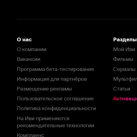
Размещение рекламы
Статьи
Пользовательское соглашение
Активация пром
Политика конфиденциальности
На Иви применяются
рекомендательные технологии
Комплаенс
Оставить отзыв
Загрузить в
Доступно в
Смотрите на
App Store
Google Play
Smart TV
В целях обеспечения наилучшего пользовательского опыта для ва
аналитических и маркетинговых целях. Продолжая просмотр нашего
©
2026
ООО «Иви.ру»