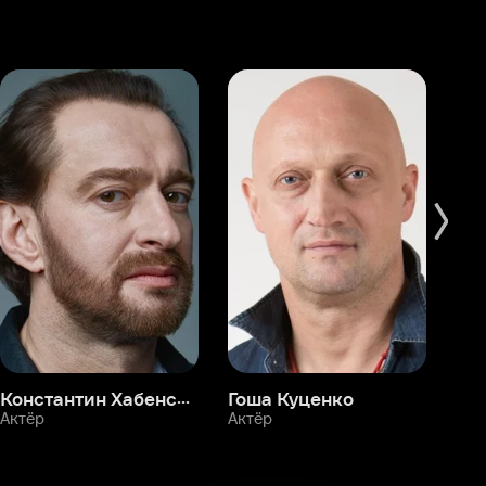
Константин Хабенский
Гоша Куценко
Фёдор Бондарчук
П
Актёр
Актёр
Ак