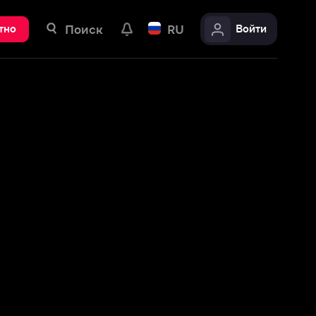
ск
RU
Войти