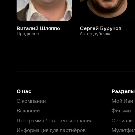
О нас
Разделы
О компании
Мой Иви
Вакансии
Фильмы
Программа бета-тестирования
Сериалы
Информация для партнёров
Мультфильмы
Размещение рекламы
Статьи
Пользовательское соглашение
Активация пром
Политика конфиденциальности
На Иви применяются
рекомендательные технологии
Комплаенс
Оставить отзыв