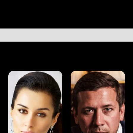
а Канделаки
Андрей Мерзликин
юсер
Актёр
Актёр
Мой Иви
Джон Р. Вудворд