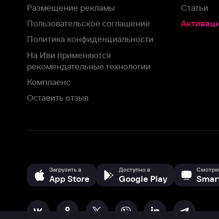
Загрузить в
Доступно в
Смотрите на
App Store
Google Play
Smart TV
В целях обеспечения наилучшего пользовательского опыта для ва
аналитических и маркетинговых целях. Продолжая просмотр нашего
©
2026
ООО «Иви.ру»
с
Политикой о конфиденциальности.
HBO ® and related service marks are the property of Home 
или обратитесь в
службу поддержки
Согласен