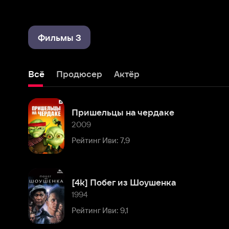
Фильмы 3
Всё
Продюсер
Актёр
Пришельцы на чердаке
2009
Рейтинг Иви: 7,9
[4k] Побег из Шоушенка
1994
Рейтинг Иви: 9,1
Комментарии
Расскажите первым о персоне