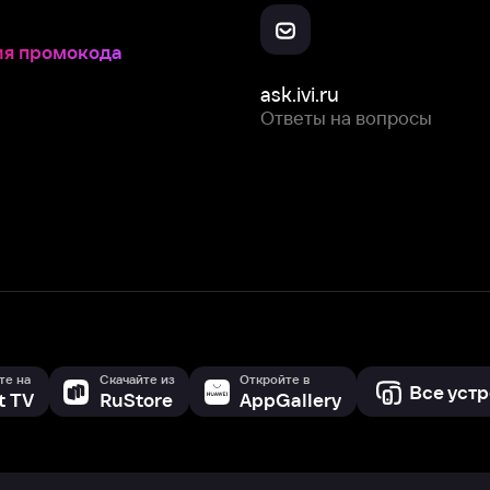
Скачайте из
Откройте в
Все устройства
RuStore
AppGallery
с мы собираем и используем
cookie-файлы и некоторые другие да
 сайта, вы соглашаетесь на сбор и использование cookie-файлов 
Box Office, Inc