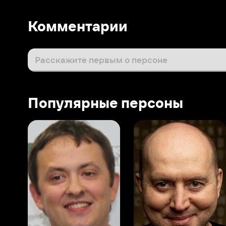
Популярные персоны
Виталий Шляппо
Сергей Бурунов
Тин
Продюсер
Актёр дубляжа
Прод