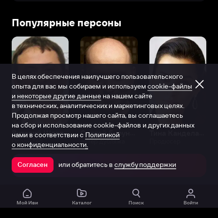
Популярные персоны
В целях обеспечения наилучшего пользовательского
опыта для вас мы собираем и используем
cookie-файлы
и некоторые другие данные
на нашем сайте
в технических, аналитических и маркетинговых целях.
Продолжая просмотр нашего сайта, вы соглашаетесь
на сбор и использование cookie-файлов и других данных
Виталий Шляппо
Сергей Бурунов
Тина Канделаки
нами в соответствии с
Политикой
Продюсер
Актёр дубляжа
Продюсер
о конфиденциальности.
или обратитесь в
службу поддержки
Согласен
Открыть в приложении
Мой Иви
Каталог
Поиск
Войти